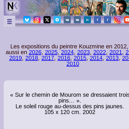
Les expositions du peintre Kouzmine en 2012
,
aussi en
2026
,
2025
,
2024
,
2023
,
2022
,
2021
,
2
2019
,
2018
,
2017
,
2016
,
2015
,
2014
,
2013
,
20
2010
« Sur le chemin de Mourom se dressaient troi
pins… ».
Le soleil rouge au-dessus des pins jaunes.
105 x 120 cm. 2002