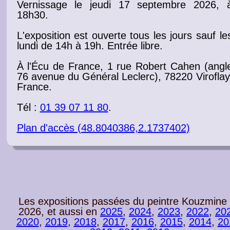
Vernissage
le jeudi 17 septembre 2026, 
18h30
.
L'exposition est ouverte tous les jours sauf le
lundi de 14h à 19h
. Entrée libre.
À l'Écu de France, 1 rue Robert Cahen (angl
76 avenue du Général Leclerc), 78220 Viroflay
France.
Tél :
01 39 07 11 80
.
Plan d'accès (48.8040386,2.1737402)
Les expositions passées du peintre Kouzmine
2026, et aussi en
2025
,
2024
,
2023
,
2022
,
20
2020
,
2019
,
2018
,
2017
,
2016
,
2015
,
2014
,
20