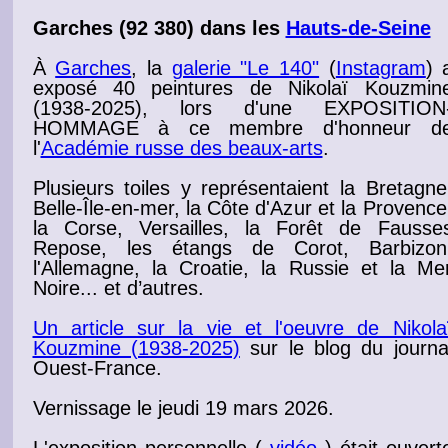
Garches
(92 380) dans les
Hauts-de-Seine
À
Garches
, la
galerie "Le 140"
(
Instagram
)
exposé
40 peintures de Nikolaï Kouzmin
(1938-2025), lors d'une EXPOSITION
HOMMAGE à ce membre d'honneur d
l'
Académie russe des beaux-arts
.
Plusieurs toiles y représentaient la Bretagne
Belle-Île-en-mer, la Côte d'Azur et la Provence
la Corse, Versailles, la Forêt de Fausse
Repose, les étangs de Corot, Barbizon
l'Allemagne, la Croatie, la Russie et la Me
Noire... et d’autres.
Un article sur la vie et l'oeuvre de Nikola
Kouzmine (1938-2025)
sur le blog du journa
Ouest-France.
Vernissage
le jeudi 19 mars 2026
.
L'exposition personnelle (
vidéo
) était ouvert