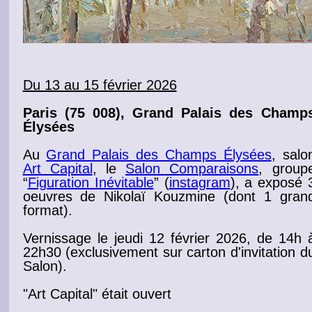
Du 13 au 15 février 2026
Paris
(75 008), Grand Palais des Champ
Élysées
Au
Grand Palais des Champs Élysées
, salo
Art Capital
, le
Salon Comparaisons
, group
“
Figuration Inévitable
” (
instagram
),
a exposé 
oeuvres
de Nikolaï Kouzmine (dont 1 gran
format).
Vernissage
le jeudi 12 février 2026, de 14h 
22h30 (exclusivement sur
carton d'invitation d
Salon
).
"Art Capital" était ouvert