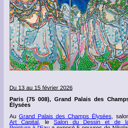
Du 13 au 15 février 2026
Paris
(75 008), Grand Palais des Champ
Élysées
Au
Grand Palais des Champs Élysées
, salo
Art Capital
, le
Salon du Dessin et de l
Peinture à l'Eau
a exposé 5 oeuvres de Nikola