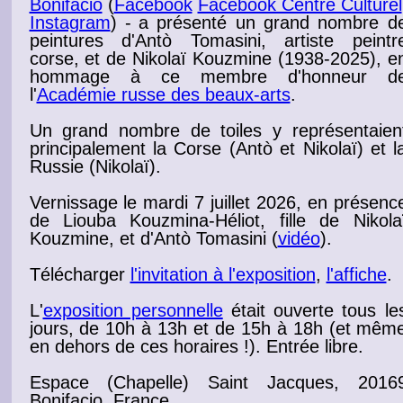
Bonifacio
(
Facebook
Facebook Centre Culturel
Instagram
) -
a présenté
un grand nombre d
peintures d'Antò Tomasini, artiste peintr
corse, et de Nikolaï Kouzmine (1938-2025), e
hommage à ce membre d'honneur d
l'
Académie russe des beaux-arts
.
Un grand nombre de toiles y représentaien
principalement la Corse (Antò et Nikolaï) et l
Russie (Nikolaï).
Vernissage
le mardi 7 juillet 2026
, en présenc
de
Liouba Kouzmina-Héliot
, fille de Nikola
Kouzmine, et d'Antò Tomasini (
vidéo
).
Télécharger
l'invitation à l'exposition
,
l'affiche
.
L'
exposition personnelle
était ouverte tous le
jours, de 10h à 13h et de 15h à 18h (et mêm
en dehors de ces horaires !).
Entrée libre.
Espace (Chapelle) Saint Jacques, 2016
Bonifacio, France.